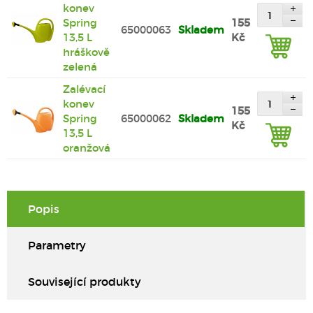
konev
Spring
155
65000063
Skladem
13,5 L
Kč
hráškově
zelená
Zalévací
konev
155
Spring
65000062
Skladem
Kč
13,5 L
oranžová
Popis
Parametry
Související produkty