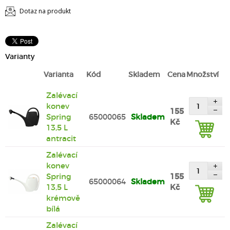
Dotaz na produkt
Varianty
Varianta
Kód
Skladem
Cena
Množství
Zalévací
konev
155
Spring
65000065
Skladem
Kč
13,5 L
antracit
Zalévací
konev
Spring
155
65000064
Skladem
13,5 L
Kč
krémově
bílá
Zalévací