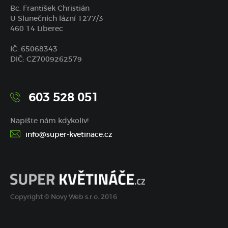
Bc. František Christián
U Slunečních lázní 1277/3
460 14 Liberec
IČ: 65068343
DIČ: CZ7009262579
603 528 051
Napište nám kdykoliv!
info@super-kvetinace.cz
Copyright © Novy Web s.r.o. 2016