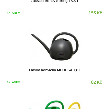
Zalévací konev Spring 13,5 L
155 Kč
SKLADEM
DETAIL
Plastia konvička MEDUSA 1,8 l
82 Kč
SKLADEM