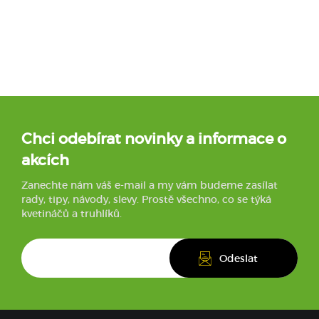
Chci odebírat novinky a informace o
akcích
Zanechte nám váš e-mail a my vám budeme zasílat
rady, tipy, návody, slevy. Prostě všechno, co se týká
kvetináčů a truhlíků.