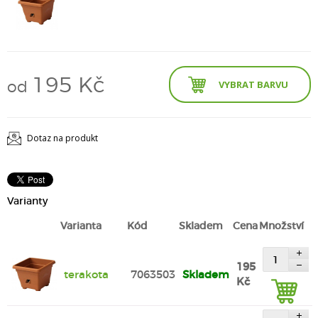
195 Kč
od
VYBRAT BARVU
Dotaz na produkt
Varianty
Varianta
Kód
Skladem
Cena
Množství
195
terakota
7063503
Skladem
Kč