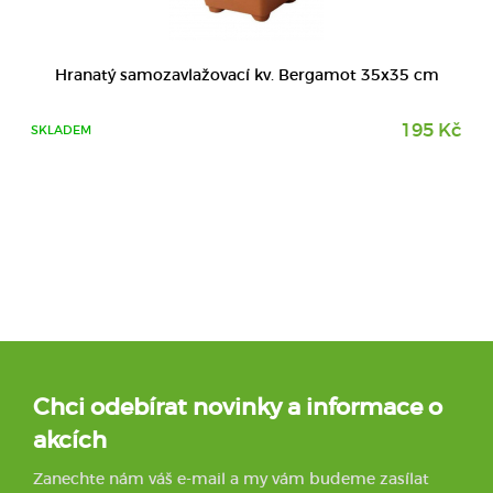
Hranatý samozavlažovací kv. Bergamot 35x35 cm
195 Kč
SKLADEM
Chci odebírat novinky a informace o
akcích
Zanechte nám váš e-mail a my vám budeme zasílat