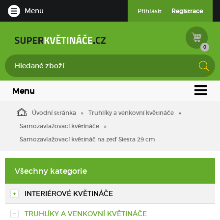
Menu
Přihlásit
Registrace
0
Menu
Úvodní stránka
Truhlíky a venkovní květináče
Samozavlažovací květináče
Samozavlažovací květináč na zeď Siesta 29 cm
Všechny kategorie
INTERIÉROVÉ KVĚTINÁČE
TRUHLÍKY A VENKOVNÍ KVĚTINÁČE