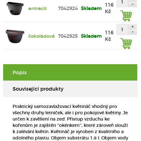
116
antracit
7042924
Skladem
Kč
116
čokoládová
7042925
Skladem
Kč
Popis
Související produkty
Praktický samozavlažovací květináč vhodný pro
všechny druhy letniček, ale i pro pokojové květiny. Je
určen k zavěšení na zeď. Přistup vzduchu ke
kořenům je zajištěn ''okénkem'', které zároveň slouží
k zalévání květin. Květináč je vyroben z kvalitního a
odolného plastu. Objem substrátu 1,9 l. Objem vody