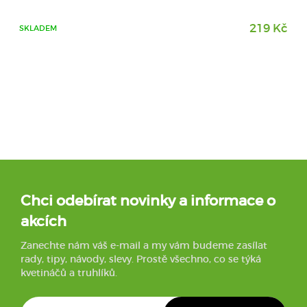
219 Kč
SKLADEM
Chci odebírat novinky a informace o
akcích
Zanechte nám váš e-mail a my vám budeme zasílat
rady, tipy, návody, slevy. Prostě všechno, co se týká
kvetináčů a truhlíků.