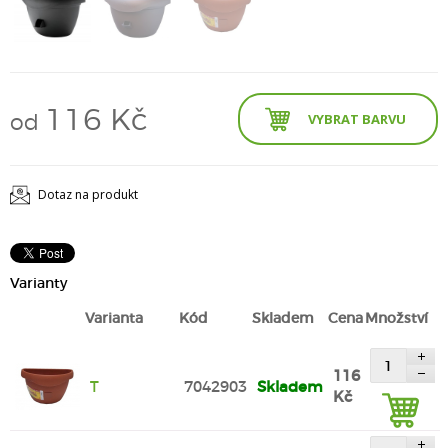
116 Kč
od
VYBRAT BARVU
Dotaz na produkt
Varianty
Varianta
Kód
Skladem
Cena
Množství
116
T
7042903
Skladem
Kč