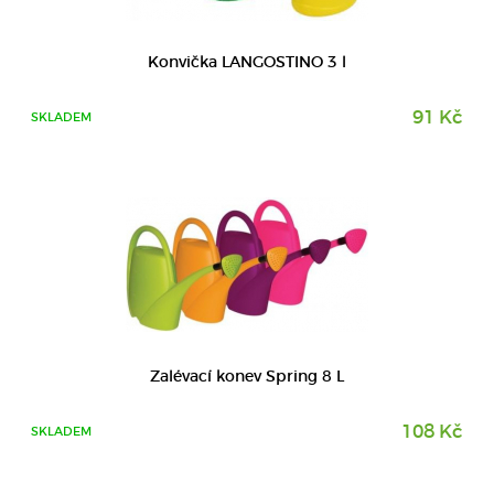
DETAIL
Konvička LANGOSTINO 3 l
91 Kč
SKLADEM
DETAIL
Zalévací konev Spring 8 L
108 Kč
SKLADEM