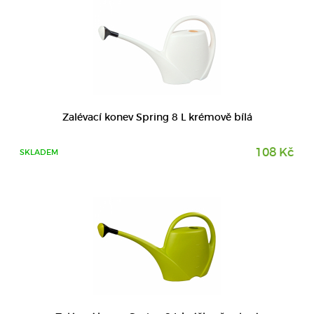
DETAIL
Zalévací konev Spring 8 L krémově bílá
108 Kč
SKLADEM
DETAIL