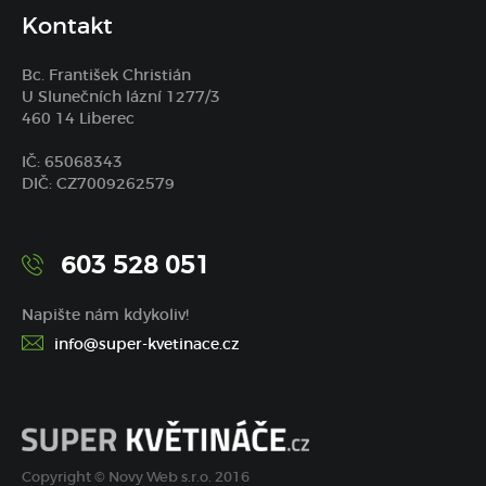
Kontakt
Bc. František Christián
U Slunečních lázní 1277/3
460 14 Liberec
IČ: 65068343
DIČ: CZ7009262579
603 528 051
Napište nám kdykoliv!
info@super-kvetinace.cz
Copyright © Novy Web s.r.o. 2016