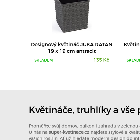
Designový květináč JUKA RATAN
Květin
19 x 19 cm antracit
135 Kč
SKLADEM
SKLAD
Květináče, truhlíky a vše
Proměňte svůj domov, balkon i zahradu v zelenou
U nás na
super-kvetinace.cz
najdete stylové a kvali
vašich rostlin. Ať už hledáte moderní design do int