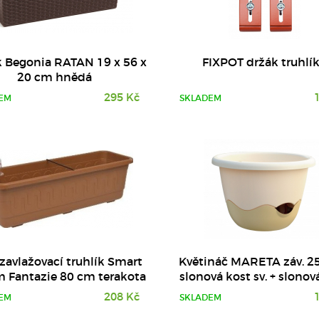
DETAIL
DETAIL
k Begonia RATAN 19 x 56 x
FIXPOT držák truhlí
20 cm hnědá
295 Kč
EM
SKLADEM
avlažovací truhlík Smart
Květináč MARETA záv. 2
 Fantazie 80 cm terakota
slonová kost sv. + slonov
208 Kč
EM
SKLADEM