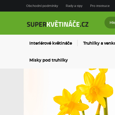
Obchodní podmínky
Rady a tipy
Pro instituce
Interiérové květináče
Truhlíky a venk
Misky pod truhlíky