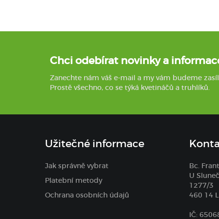
Chci odebírat novinky a informac
Zanechte nám váš e-mail a my vám budeme zasílat 
Prostě všechno, co se týká kvetináčů a truhlíků.
Užitečné informace
Konta
Jak správně vybrat
Bc. Fran
U Sluneč
Platební metody
1277/3
Ochrana osobních údajů
460 14 L
IČ: 650