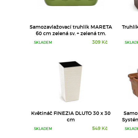
DETAIL
Samozavlažovací truhlík MARETA
Truhlí
60 cm zelená sv. + zelená tm.
309 Kč
SKLADEM
SKLAD
Květináč FINEZIA DLUTO 30 x 30
Samoz
cm
Systém
549 Kč
SKLADEM
SKLAD