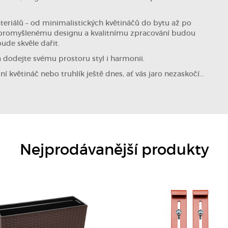
ateriálů – od minimalistických květináčů do bytu až po
 promyšlenému designu a kvalitnímu zpracování budou
bude skvěle dařit.
a dodejte svému prostoru styl i harmonii.
í květináč nebo truhlík ještě dnes, ať vás jaro nezaskočí...
DETAIL
DETAIL
Nejprodávanější produkty