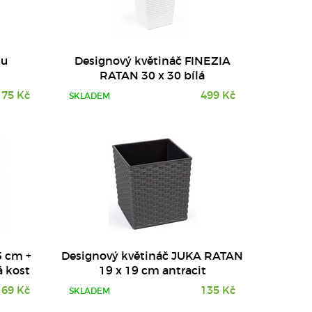
DETAIL
ku
Designový květináč FINEZIA
RATAN 30 x 30 bílá
175 Kč
499 Kč
SKLADEM
5 cm +
Designový květináč JUKA RATAN
á kost
19 x 19 cm antracit
169 Kč
135 Kč
SKLADEM