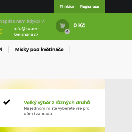
Přihlásit
Registrace
Napište nám kdykoliv!
0 Kč
info@super-
0
kvetinace.cz
í
Misky pod květináče
Velký výběr z různých druhů
Na jednom místě vyberete vše pro
dům i zahradu.