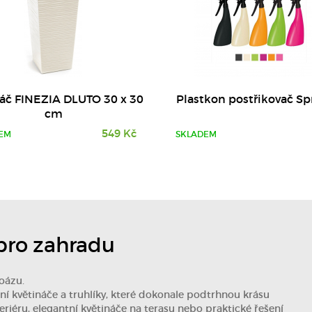
áč FINEZIA DLUTO 30 x 30
Plastkon postřikovač Spr
cm
549 Kč
EM
SKLADEM
 pro zahradu
 oázu.
tní květináče a truhlíky, které dokonale podtrhnou krásu
eriéru, elegantní květináče na terasu nebo praktické řešení