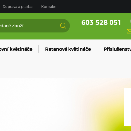
Doprava a platba
Kontakt
603 528 051
ovní květináče
Ratanové květináče
Příslušenstv