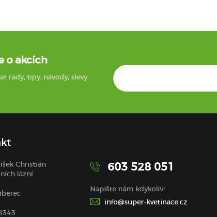
e o akcích
rady, tipy, návody, slevy.
kt
tišek Christián
603 528 051
ních lázní
Napište nám kdykoliv!
iberec
info@super-kvetinace.cz
68343