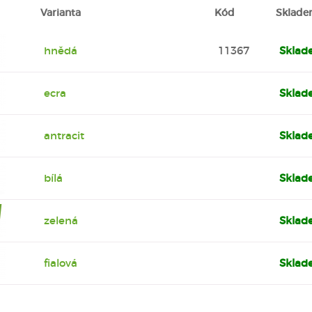
Varianta
Kód
Sklad
hnědá
11367
Skla
ecra
Skla
antracit
Skla
bílá
Skla
zelená
Skla
fialová
Skla