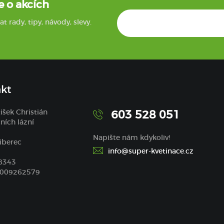
e o akcích
rady, tipy, návody, slevy.
kt
tišek Christián
603 528 051
ních lázní
Napište nám kdykoliv!
iberec
info@super-kvetinace.cz
68343
7009262579