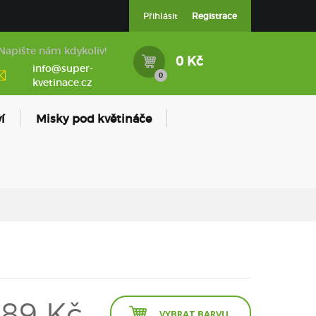
Přihlásit
Registrace
Napište nám kdykoliv!
0 Kč
info@super-
0
kvetinace.cz
í
Misky pod květináče
89 Kč
VYBRAT BARVU