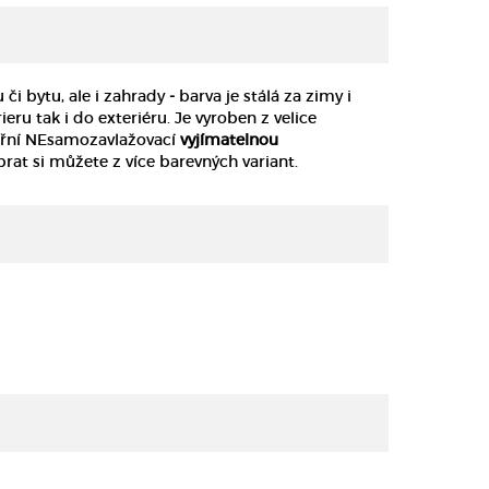
či bytu, ale i zahrady
-
barva je stálá za zimy i
ru tak i do exteriéru. Je vyroben z velice
nitřní NEsamozavlažovací
vyjímatelnou
rat si můžete z více barevných variant.
DETAIL