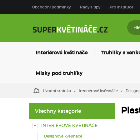
Obchodní podmínky
Rady a tipy
Pro instituce
Interiérové květináče
Truhlíky a venk
Misky pod truhlíky
Úvodní stránka
Interiérové květináče
Designo
Plas
Všechny kategorie
INTERIÉROVÉ KVĚTINÁČE
Designové květináče