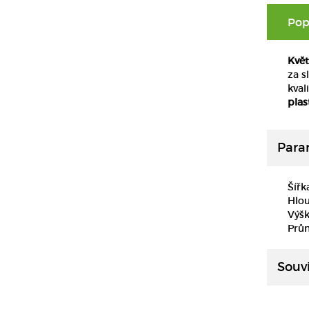
Pop
Květ
za s
kval
plas
Para
Šířk
Hlo
Výš
Prů
Souvi