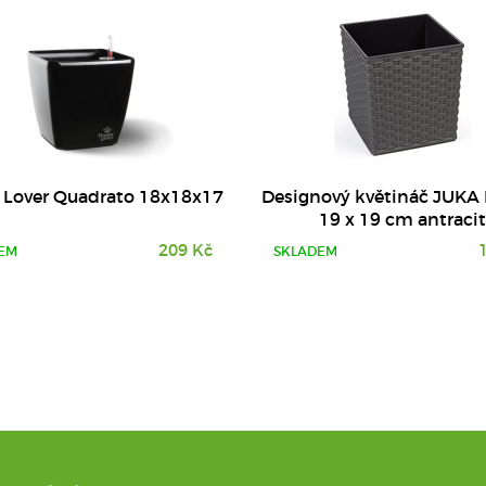
 Lover Quadrato 18x18x17
Designový květináč JUKA
19 x 19 cm antraci
209 Kč
EM
SKLADEM