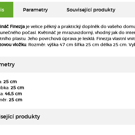
is
Parametry
Související produkty
ináč Finezja
je velice pěkný a praktický doplněk do vašeho domu 
lunečného počasí. Květináč je mrazuvzdorný, vhodný jak do interie
itního plastu. Jeho povrchová úprava je lesklá. Finezja vlastní v
tovou vložku
. Rozměr: výška 47 cm šířka 25 cm délka 25 cm. Vyb
metry
a:
25 cm
ubka:
25 cm
ka:
46,5 cm
DETAIL
DETAIL
měr:
25 cm
sející produkty