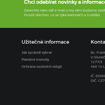
Chci odebírat novinky a informac
Zanechte nám váš e-mail a my vám budeme zasílat 
Prostě všechno, co se týká kvetináčů a truhlíků.
Užitečné informace
Konta
Jak správně vybrat
Bc. Fran
U Sluneč
Platební metody
1277/3
Ochrana osobních údajů
460 14 L
IČ: 650
DIČ: CZ