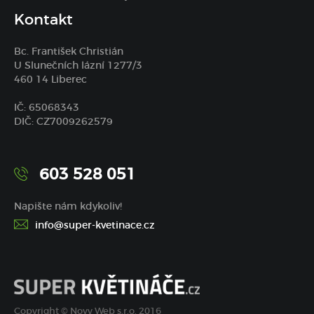
Kontakt
Bc. František Christián
U Slunečních lázní 1277/3
460 14 Liberec
IČ: 65068343
DIČ: CZ7009262579
603 528 051
Napište nám kdykoliv!
info@super-kvetinace.cz
Copyright © Novy Web s.r.o. 2016