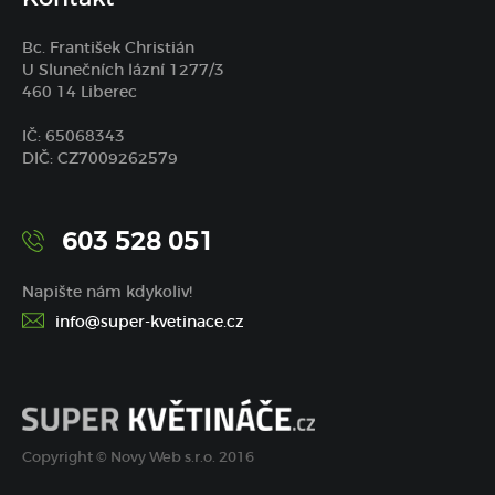
Bc. František Christián
U Slunečních lázní 1277/3
460 14 Liberec
IČ: 65068343
DIČ: CZ7009262579
603 528 051
Napište nám kdykoliv!
info@super-kvetinace.cz
Copyright © Novy Web s.r.o. 2016