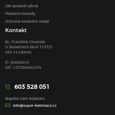
Jak správně vybrat
Platební metody
Ochrana osobních údajů
Kontakt
Bc. František Christián
U Slunečních lázní 1277/3
460 14 Liberec
IČ: 65068343
DIČ: CZ7009262579
603 528 051
Napište nám kdykoliv!
info@super-kvetinace.cz