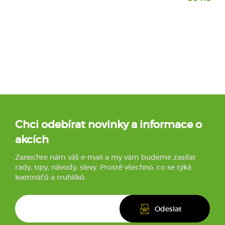
Chci odebírat novinky a informace o
akcích
Zanechte nám váš e-mail a my vám budeme zasílat
rady, tipy, návody, slevy. Prostě všechno, co se týká
kvetináčů a truhlíků.