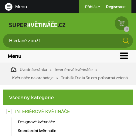
Menu
Přihlásit
Registrace
0
Menu
Úvodní stránka
Interiérové květináče
Květináče na orchideje
Truhlík Triola 38 cm průsvitná zelená
Všechny kategorie
INTERIÉROVÉ KVĚTINÁČE
Designové květináče
Standardní květináče