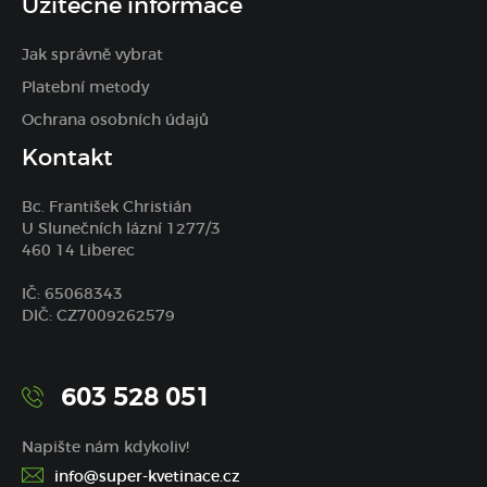
Užitečné informace
Jak správně vybrat
Platební metody
Ochrana osobních údajů
Kontakt
Bc. František Christián
U Slunečních lázní 1277/3
460 14 Liberec
IČ: 65068343
DIČ: CZ7009262579
603 528 051
Napište nám kdykoliv!
info@super-kvetinace.cz