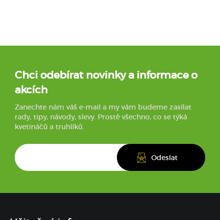
Chci odebírat novinky a informace o
akcích
Zanechte nám váš e-mail a my vám budeme zasílat
rady, tipy, návody, slevy. Prostě všechno, co se týká
kvetináčů a truhlíků.