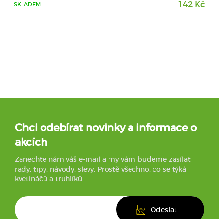
142 Kč
SKLADEM
Chci odebírat novinky a informace o
akcích
Zanechte nám váš e-mail a my vám budeme zasílat
rady, tipy, návody, slevy. Prostě všechno, co se týká
kvetináčů a truhlíků.