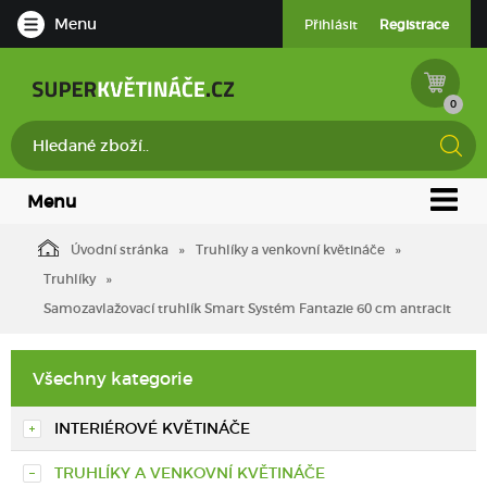
Menu
Přihlásit
Registrace
0
Menu
Úvodní stránka
Truhlíky a venkovní květináče
Truhlíky
Samozavlažovací truhlík Smart Systém Fantazie 60 cm antracit
Všechny kategorie
INTERIÉROVÉ KVĚTINÁČE
TRUHLÍKY A VENKOVNÍ KVĚTINÁČE