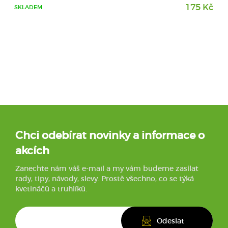
175 Kč
SKLADEM
Chci odebírat novinky a informace o
akcích
Zanechte nám váš e-mail a my vám budeme zasílat
rady, tipy, návody, slevy. Prostě všechno, co se týká
kvetináčů a truhlíků.