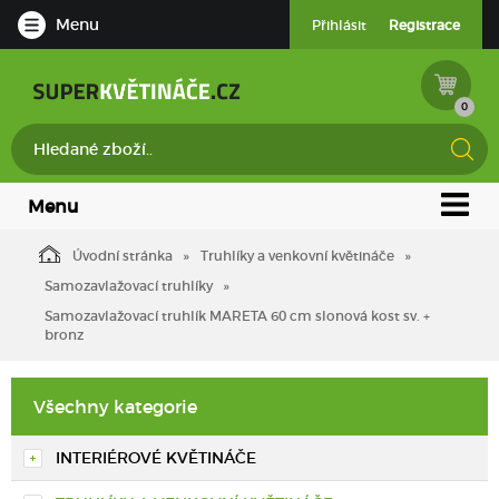
Menu
Přihlásit
Registrace
0
Menu
Úvodní stránka
Truhlíky a venkovní květináče
Samozavlažovací truhlíky
Samozavlažovací truhlík MARETA 60 cm slonová kost sv. +
bronz
Všechny kategorie
INTERIÉROVÉ KVĚTINÁČE