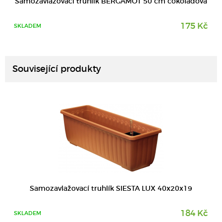
Samozavlažovací truhlík BERGAMOT 50 cm čokoládová
175 Kč
SKLADEM
DETAIL
Související produkty
DETAIL
Samozavlažovací truhlík SIESTA LUX 40x20x19
184 Kč
SKLADEM