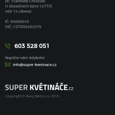
Bc. František Christián
U Slunečních lázní 1277/3
460 14 Liberec
IČ: 65068343
DIČ: CZ7009262579
603 528 051
Napište nám kdykoliv!
info@super-kvetinace.cz
Copyright © Novy Web s.r.o. 2016