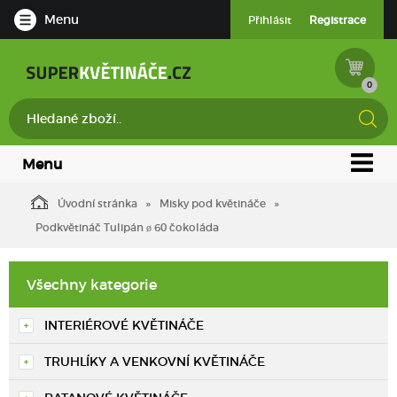
Menu
Přihlásit
Registrace
0
Menu
Úvodní stránka
Misky pod květináče
Podkvětináč Tulipán ø 60 čokoláda
Všechny kategorie
INTERIÉROVÉ KVĚTINÁČE
TRUHLÍKY A VENKOVNÍ KVĚTINÁČE