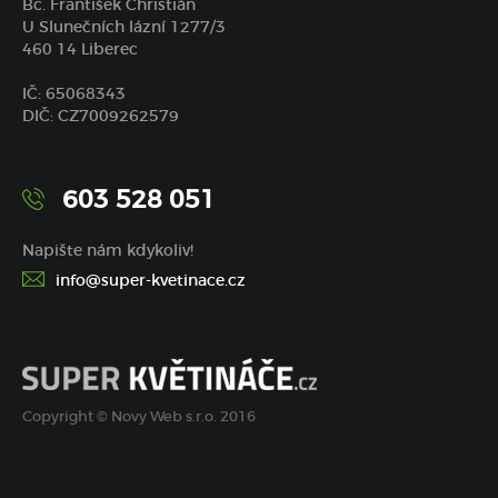
Bc. František Christián
U Slunečních lázní 1277/3
460 14 Liberec
IČ: 65068343
DIČ: CZ7009262579
603 528 051
Napište nám kdykoliv!
info@super-kvetinace.cz
Copyright © Novy Web s.r.o. 2016