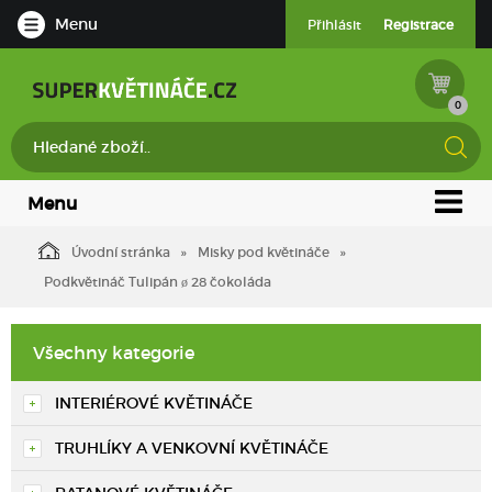
Menu
Přihlásit
Registrace
0
Menu
Úvodní stránka
Misky pod květináče
Podkvětináč Tulipán ø 28 čokoláda
Všechny kategorie
INTERIÉROVÉ KVĚTINÁČE
TRUHLÍKY A VENKOVNÍ KVĚTINÁČE