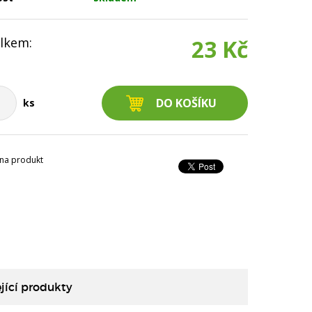
lkem:
23 Kč
ks
na produkt
jící produkty