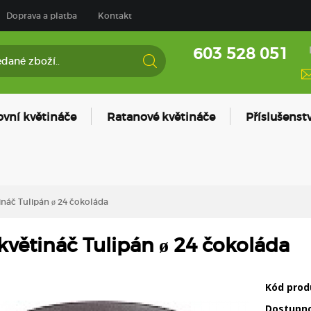
Doprava a platba
Kontakt
603 528 051
ovní květináče
Ratanové květináče
Příslušenstv
náč Tulipán ø 24 čokoláda
větináč Tulipán ø 24 čokoláda
Kód prod
Dostupn