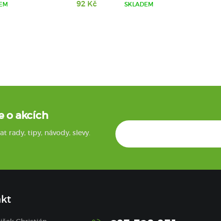
92 Kč
EM
SKLADEM
e o akcích
rady, tipy, návody, slevy.
kt