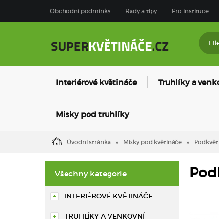
Obchodní podmínky
Rady a tipy
Pro instituce
Interiérové květináče
Truhlíky a venk
Misky pod truhlíky
Úvodní stránka
Misky pod květináče
Podkvěti
Podk
Všechny kategorie
INTERIÉROVÉ KVĚTINÁČE
TRUHLÍKY A VENKOVNÍ