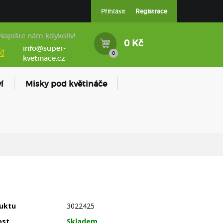
Přihlásit
Registrace
Napište nám kdykoliv!
0 Kč
info@super-
0
kvetinace.cz
í
Misky pod květináče
uktu
3022425
ost
Skladem