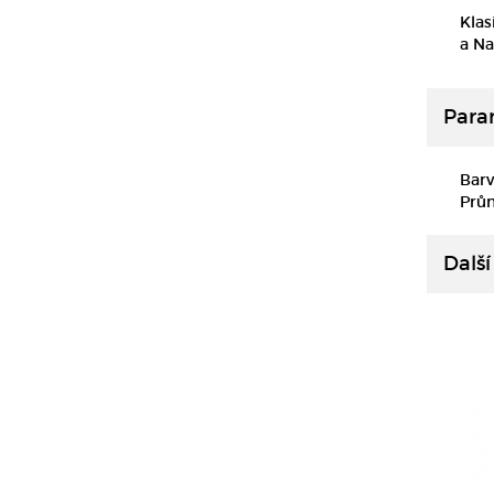
Klas
a Na
Para
Barv
Prů
Další