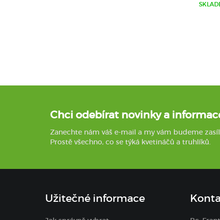
SKLAD
Chci odebírat novinky a informac
Zanechte nám váš e-mail a my vám budeme zasílat 
Prostě všechno, co se týká kvetináčů a truhlíků.
Užitečné informace
Konta