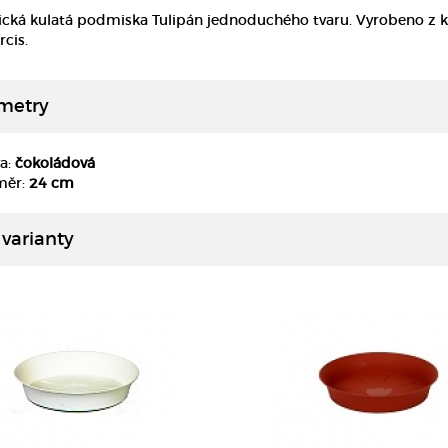
ická kulatá podmiska Tulipán jednoduchého tvaru. Vyrobeno z k
rcis.
metry
a:
čokoládová
DETAIL
DETAIL
měr:
24 cm
 varianty