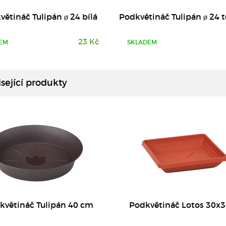
větináč Tulipán ø 24 bílá
Podkvětináč Tulipán ø 24 
23 Kč
EM
SKLADEM
DETAIL
DETAIL
sející produkty
květináč Tulipán 40 cm
Podkvětináč Lotos 30x