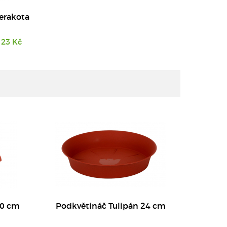
terakota
23 Kč
DETAIL
30 cm
Podkvětináč Tulipán 24 cm