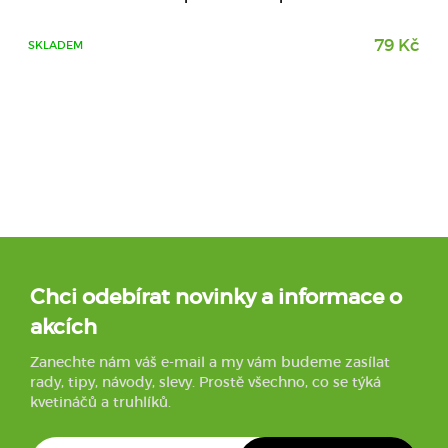
79 Kč
SKLADEM
Chci odebírat novinky a informace o
akcích
Zanechte nám váš e-mail a my vám budeme zasílat
rady, tipy, návody, slevy. Prostě všechno, co se týká
kvetináčů a truhlíků.