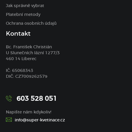
Jak správně vybrat
Platební metody
Ochrana osobních údajů
Kontakt
Bc. František Christián
U Slunečních lázní 1277/3
460 14 Liberec
IČ: 65068343
DIČ: CZ7009262579
603 528 051
Napište nám kdykoliv!
info@super-kvetinace.cz