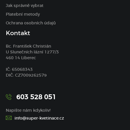
Jak správně vybrat
Platební metody
Ochrana osobních údajů
Kontakt
Bc. František Christián
U Slunečních lázní 1277/3
460 14 Liberec
IČ: 65068343
DIČ: CZ7009262579
603 528 051
Napište nám kdykoliv!
info@super-kvetinace.cz