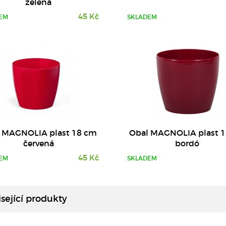
zelená
45 Kč
EM
SKLADEM
 MAGNOLIA plast 18 cm
Obal MAGNOLIA plast 
červená
bordó
45 Kč
EM
SKLADEM
DETAIL
DETAIL
sející produkty