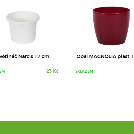
větináč Narcis 17 cm
Obal MAGNOLIA plast 
23 Kč
EM
SKLADEM