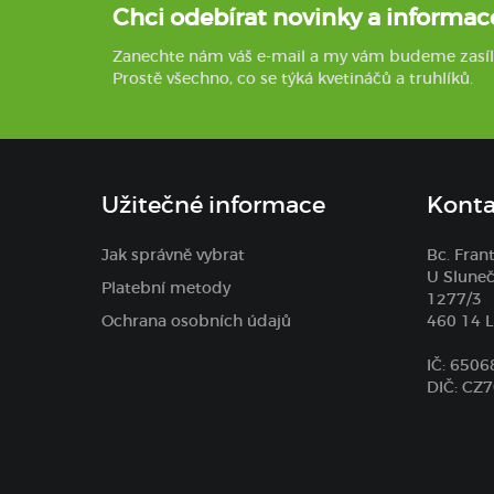
Chci odebírat novinky a informac
Zanechte nám váš e-mail a my vám budeme zasílat 
Prostě všechno, co se týká kvetináčů a truhlíků.
Užitečné informace
Konta
Jak správně vybrat
Bc. Fran
U Sluneč
Platební metody
1277/3
Ochrana osobních údajů
460 14 L
IČ: 650
DIČ: CZ