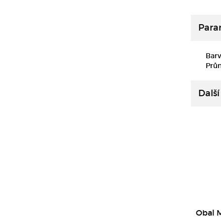
Para
Barv
Prů
Další
Obal 