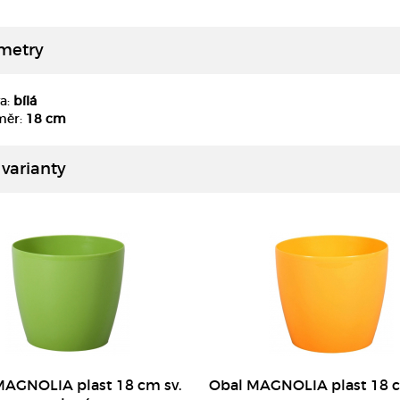
metry
a:
bílá
DETAIL
DETAIL
měr:
18 cm
 varianty
DETAIL
DETAIL
MAGNOLIA plast 18 cm sv.
Obal MAGNOLIA plast 18 c