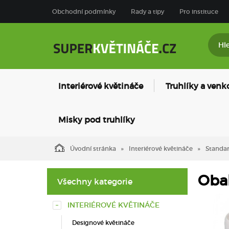
Obchodní podmínky
Rady a tipy
Pro instituce
Interiérové květináče
Truhlíky a venk
Misky pod truhlíky
Úvodní stránka
Interiérové květináče
Standar
Obal
Všechny kategorie
INTERIÉROVÉ KVĚTINÁČE
Designové květináče