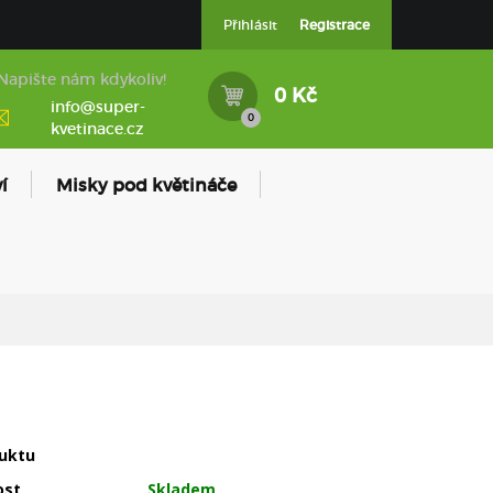
Přihlásit
Registrace
Napište nám kdykoliv!
0 Kč
info@super-
0
kvetinace.cz
í
Misky pod květináče
uktu
ost
Skladem