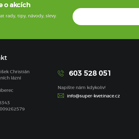
e o akcích
rady, tipy, návody, slevy.
kt
tišek Christián
603 528 051
ních lázní
Napište nám kdykoliv!
iberec
info@super-kvetinace.cz
68343
7009262579