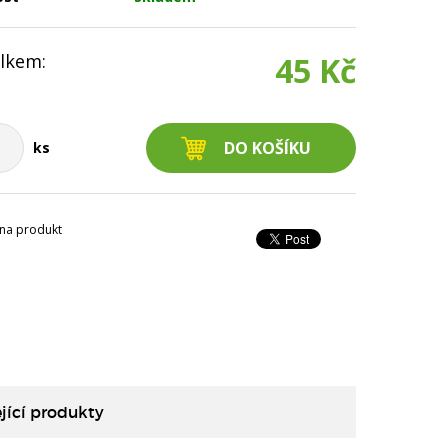
lkem:
45 Kč
ks
na produkt
jící produkty