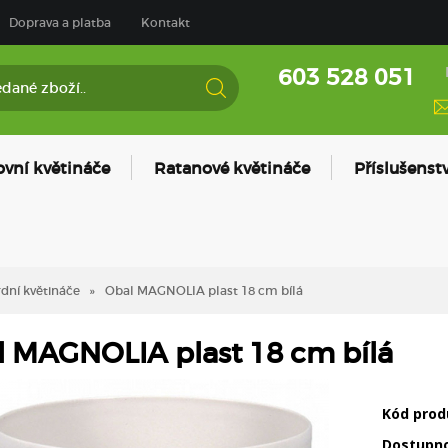
Doprava a platba
Kontakt
603 528 051
ovní květináče
Ratanové květináče
Příslušenstv
dní květináče
Obal MAGNOLIA plast 18 cm bílá
 MAGNOLIA plast 18 cm bílá
Kód prod
Dostupn