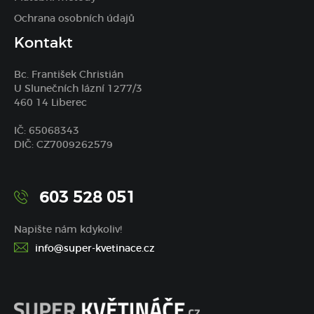
Ochrana osobních údajů
Kontakt
Bc. František Christián
U Slunečních lázní 1277/3
460 14 Liberec
IČ: 65068343
DIČ: CZ7009262579
603 528 051
Napište nám kdykoliv!
info@super-kvetinace.cz