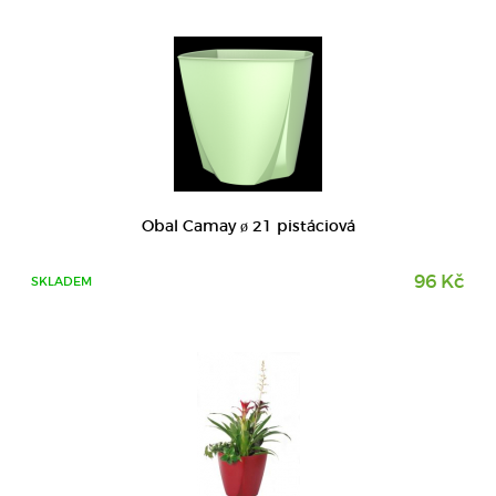
DETAIL
Obal Camay ø 21 pistáciová
96 Kč
SKLADEM