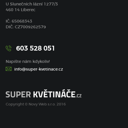
U Slunečních lázní 1277/3
460 14 Liberec
IČ: 65068343
DIČ: CZ7009262579
603 528 051
Napište nám kdykoliv!
info@super-kvetinace.cz
Copyright © Novy Web s.r.o. 2016