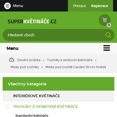
Menu
Přihlásit
Registrace
0
Menu
Úvodní stránka
Truhlíky a venkovní květináče
Misky pod truhlíky
Miska pod truhlík Garden 50 cm hnědá
Všechny kategorie
INTERIÉROVÉ KVĚTINÁČE
TRUHLÍKY A VENKOVNÍ KVĚTINÁČE
Standardní květináče