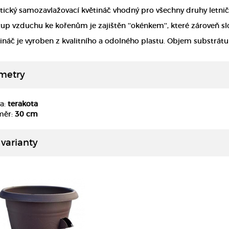
tický samozavlažovací květináč vhodný pro všechny druhy letniček
tup vzduchu ke kořenům je zajištěn ''okénkem'', které zároveň slo
ináč je vyroben z kvalitního a odolného plastu. Objem substrátu 
metry
a:
terakota
DETAIL
měr:
30 cm
 varianty