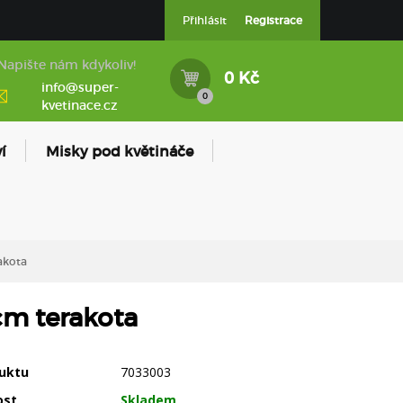
Přihlásit
Registrace
Napište nám kdykoliv!
0 Kč
info@super-
0
kvetinace.cz
í
Misky pod květináče
akota
cm terakota
uktu
7033003
ost
Skladem