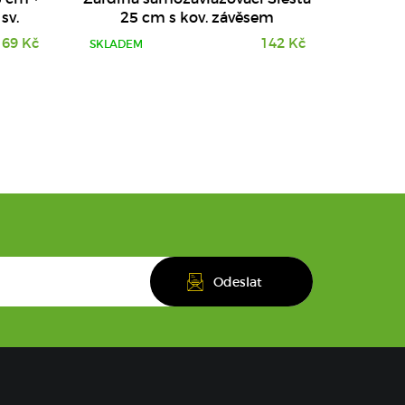
sv.
25 cm s kov. závěsem
169 Kč
142 Kč
SKLADEM