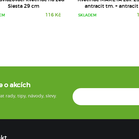
Siesta 29 cm
antracit tm. + antracit 
116 Kč
EM
SKLADEM
e o akcích
rady, tipy, návody, slevy.
kt