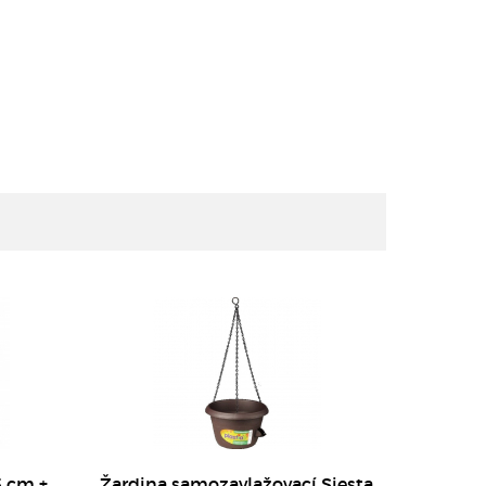
DETAIL
5 cm +
Žardina samozavlažovací Siesta