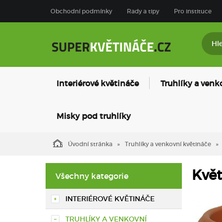
Obchodní podmínky
Rady a tipy
Pro instituce
Interiérové květináče
Truhlíky a venk
Misky pod truhlíky
Úvodní stránka
Truhlíky a venkovní květináče
Květ
Všechny kategorie
INTERIÉROVÉ KVĚTINÁČE
TRUHLÍKY A VENKOVNÍ