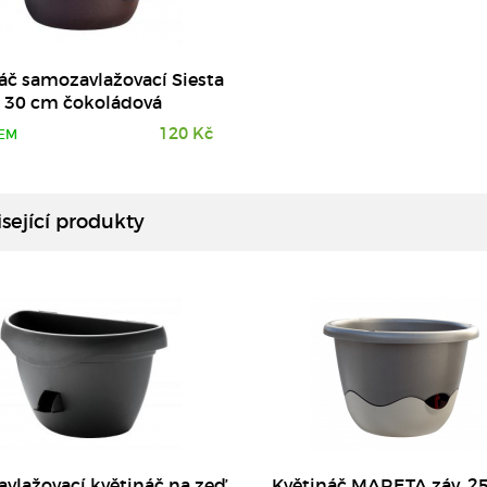
áč samozavlažovací Siesta
30 cm čokoládová
120 Kč
EM
DETAIL
DETAIL
sející produkty
vlažovací květináč na zeď
Květináč MARETA záv. 2