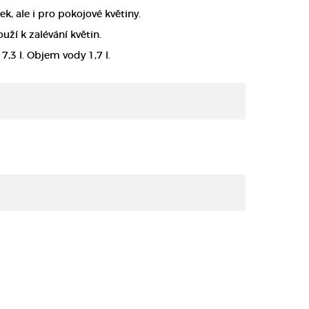
, ale i pro pokojové květiny.
uží k zalévání květin.
7,3 l. Objem vody 1,7 l.