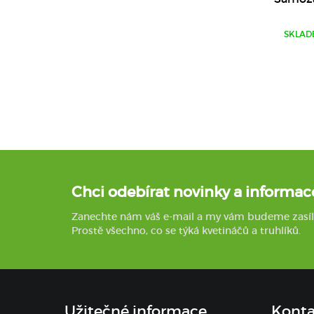
SKLAD
Chci odebírat novinky a informac
Zanechte nám váš e-mail a my vám budeme zasílat 
Prostě všechno, co se týká kvetináčů a truhlíků.
Užitečné informace
Konta