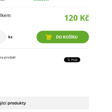
lkem:
120 Kč
ks
na produkt
jící produkty