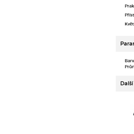
Prak
Přís
Květ
Para
Barv
Prů
Další