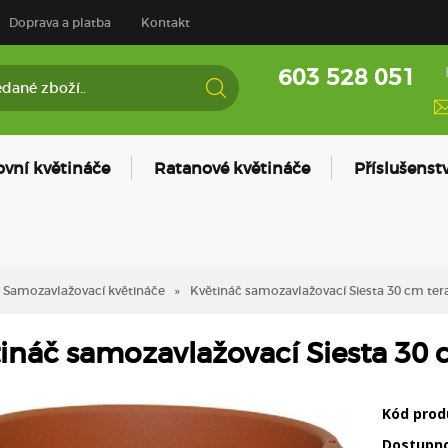
Doprava a platba
Kontakt
603 528 051
ovní květináče
Ratanové květináče
Příslušenstv
Samozavlažovací květináče
Květináč samozavlažovací Siesta 30 cm ter
ináč samozavlažovací Siesta 30 
Kód prod
Dostupn