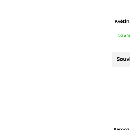
Květin
SKLAD
Souvi
Samoza