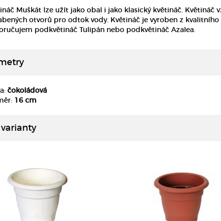
ináč Muškát lze užít jako obal i jako klasický květináč. Květin
abených otvorů pro odtok vody. Květináč je vyroben z kvalitníh
ručujem podkvětináč Tulipán nebo podkvětináč Azalea.
metry
a:
čokoládová
DETAIL
DETAIL
měr:
16 cm
 varianty