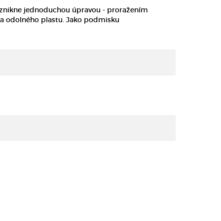
áč vznikne jednoduchou úpravou - proražením
o a odolného plastu. Jako podmisku