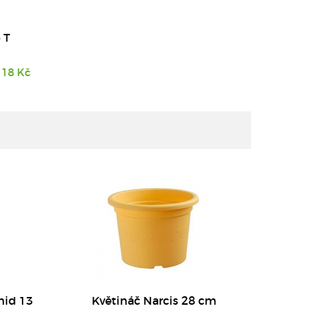
 T
18 Kč
DETAIL
hid 13
Květináč Narcis 28 cm