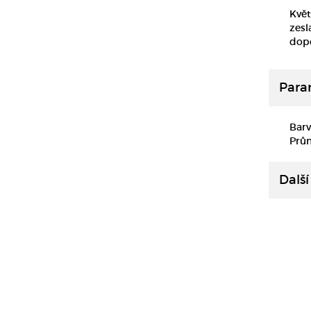
Květ
zesl
dopo
Para
Barv
Prů
Další