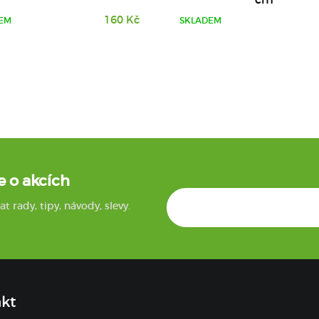
160 Kč
EM
SKLADEM
e o akcích
rady, tipy, návody, slevy.
kt