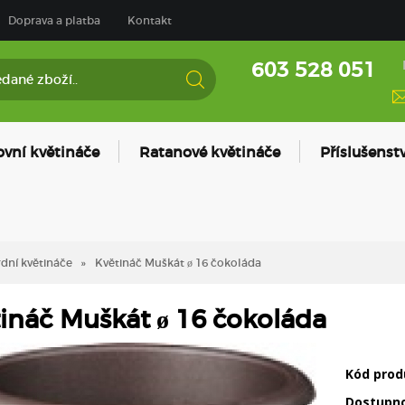
Doprava a platba
Kontakt
603 528 051
ovní květináče
Ratanové květináče
Příslušenstv
dní květináče
Květináč Muškát ø 16 čokoláda
ináč Muškát ø 16 čokoláda
Kód prod
Dostupn