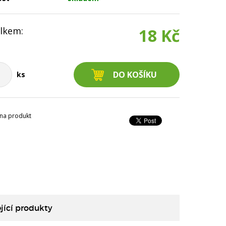
lkem:
18 Kč
ks
na produkt
jící produkty