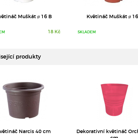
větináč Muškát ø 16 B
Květináč Muškát ø 16
18 Kč
EM
SKLADEM
DETAIL
DETAIL
sející produkty
větináč Narcis 40 cm
Dekorativní květináč Orc
cm