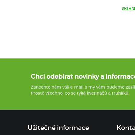
SKLAD
Chci odebírat novinky a informac
Zanechte nám váš e-mail a my vám budeme zasílat 
Prostě všechno, co se týká kvetináčů a truhlíků.
Užitečné informace
Konta