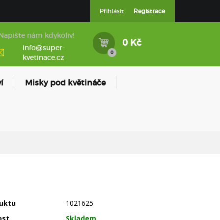
Přihlásit
Registrace
Napište nám kdykoliv!
0 Kč
info@super-
0
kvetinace.cz
í
Misky pod květináče
uktu
1021625
ost
Skladem