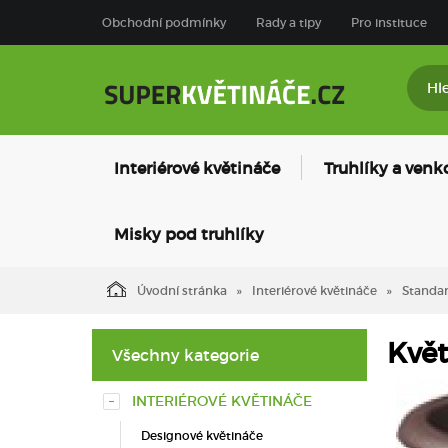
Obchodní podmínky
Rady a tipy
Pro instituce
Interiérové květináče
Truhlíky a venk
Misky pod truhlíky
Úvodní stránka
Interiérové květináče
Standar
Květ
Všechny kategorie
INTERIÉROVÉ KVĚTINÁČE
Designové květináče