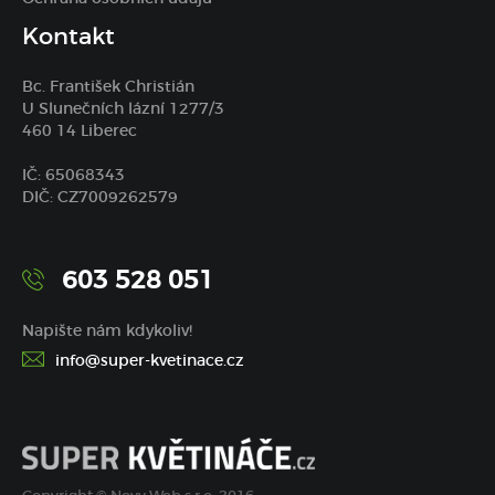
Kontakt
Bc. František Christián
U Slunečních lázní 1277/3
460 14 Liberec
IČ: 65068343
DIČ: CZ7009262579
603 528 051
Napište nám kdykoliv!
info@super-kvetinace.cz