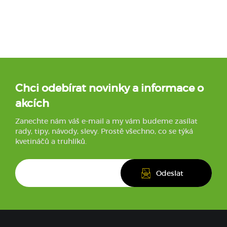
Chci odebírat novinky a informace o
akcích
Zanechte nám váš e-mail a my vám budeme zasílat
rady, tipy, návody, slevy. Prostě všechno, co se týká
kvetináčů a truhlíků.