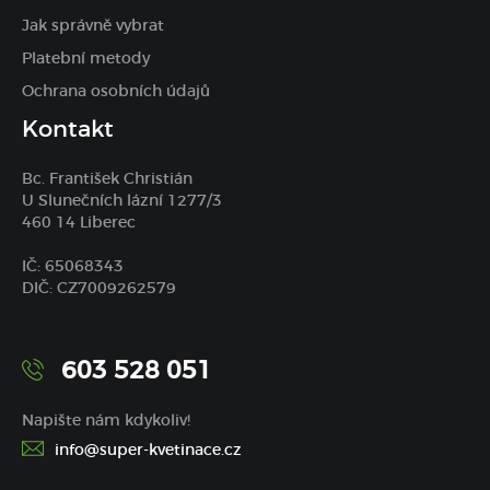
Jak správně vybrat
Platební metody
Ochrana osobních údajů
Kontakt
Bc. František Christián
U Slunečních lázní 1277/3
460 14 Liberec
IČ: 65068343
DIČ: CZ7009262579
603 528 051
Napište nám kdykoliv!
info@super-kvetinace.cz