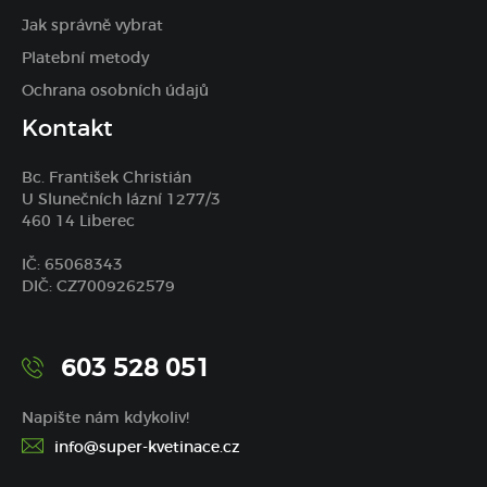
Jak správně vybrat
Platební metody
Ochrana osobních údajů
Kontakt
Bc. František Christián
U Slunečních lázní 1277/3
460 14 Liberec
IČ: 65068343
DIČ: CZ7009262579
603 528 051
Napište nám kdykoliv!
info@super-kvetinace.cz