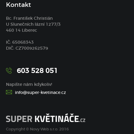
Kontakt
Bc. František Christián
U Slunečních lázní 1277/3
460 14 Liberec
IČ: 65068343
DIČ: CZ7009262579
603 528 051
Napište nám kdykoliv!
info@super-kvetinace.cz
Copyright © Novy Web s.r.o. 2016