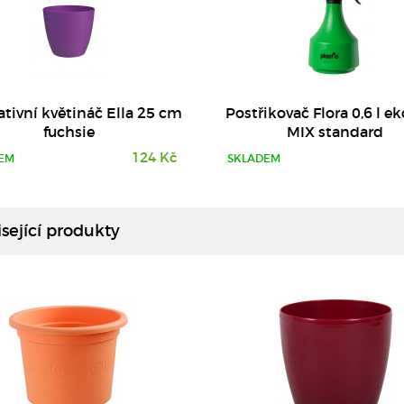
tivní květináč Ella 25 cm
Postřikovač Flora 0,6 l 
fuchsie
MIX standard
124 Kč
EM
SKLADEM
DETAIL
DETAIL
sející produkty