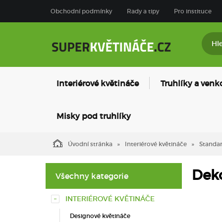
Obchodní podmínky
Rady a tipy
Pro instituce
Interiérové květináče
Truhlíky a venk
Misky pod truhlíky
Úvodní stránka
Interiérové květináče
Standar
Deko
Všechny kategorie
INTERIÉROVÉ KVĚTINÁČE
Designové květináče