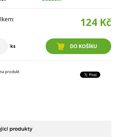
lkem:
124 Kč
ks
na produkt
jící produkty