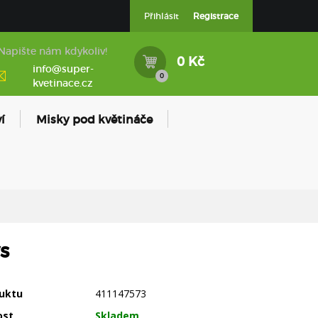
Přihlásit
Registrace
Napište nám kdykoliv!
0 Kč
info@super-
0
kvetinace.cz
í
Misky pod květináče
s
uktu
411147573
ost
Skladem