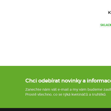
K
SKLAD
Chci odebírat novinky a informac
Zanechte nám váš e-mail a my vám budeme zasílat 
Prostě všechno, co se týká kvetináčů a truhlíků.