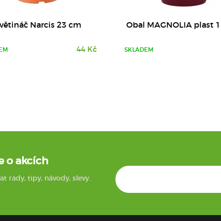
větináč Narcis 23 cm
Obal MAGNOLIA plast 
44 Kč
EM
SKLADEM
e o akcích
rady, tipy, návody, slevy.