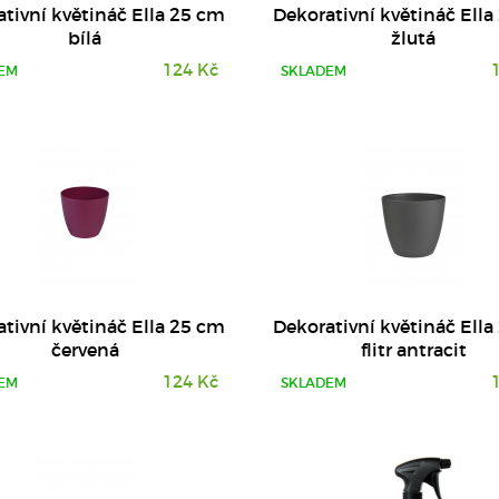
tivní květináč Ella 25 cm
Dekorativní květináč Ell
bílá
žlutá
124 Kč
EM
SKLADEM
DETAIL
DETAIL
tivní květináč Ella 25 cm
Dekorativní květináč Ell
červená
flitr antracit
124 Kč
EM
SKLADEM