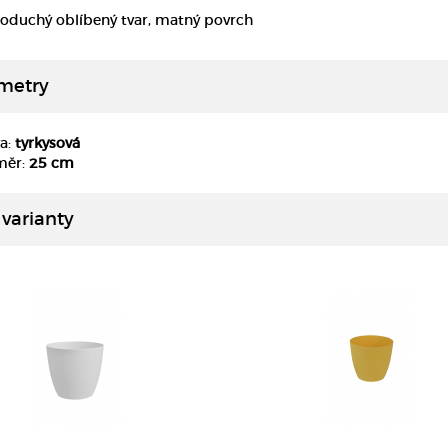
oduchý oblíbený tvar, matný povrch
metry
a:
tyrkysová
DETAIL
DETAIL
měr:
25 cm
 varianty
DETAIL
DETAIL