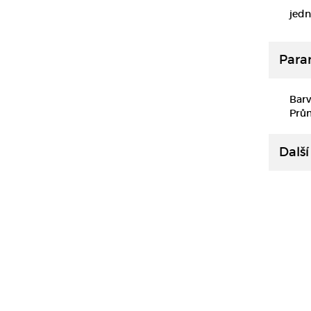
jedn
Para
Barv
Prů
Další