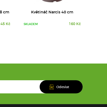
18 cm
Květináč Narcis 40 cm
45 Kč
160 Kč
SKLADEM