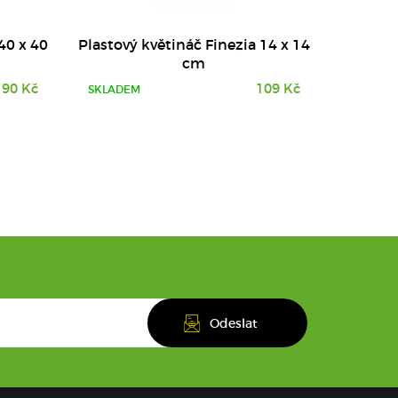
40 x 40
Plastový květináč Finezia 14 x 14
cm
190 Kč
109 Kč
SKLADEM