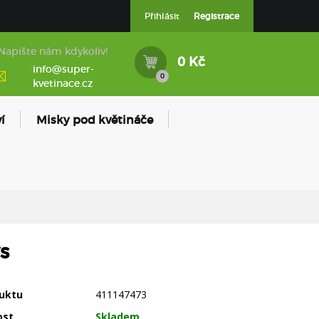
Přihlásit
Registrace
Napište nám kdykoliv!
0 Kč
info@super-
0
kvetinace.cz
í
Misky pod květináče
s
uktu
411147473
ost
Skladem