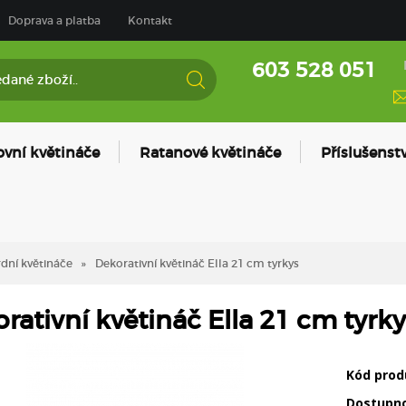
Doprava a platba
Kontakt
603 528 051
ovní květináče
Ratanové květináče
Příslušenstv
dní květináče
Dekorativní květináč Ella 21 cm tyrkys
rativní květináč Ella 21 cm tyrky
Kód prod
Dostupn