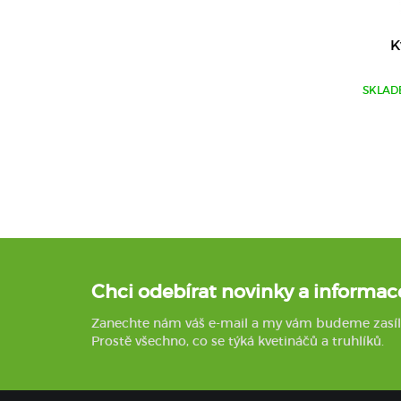
K
SKLAD
Chci odebírat novinky a informac
Zanechte nám váš e-mail a my vám budeme zasílat 
Prostě všechno, co se týká kvetináčů a truhlíků.