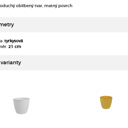
oduchý oblíbený tvar, matný povrch
metry
a:
tyrkysová
DETAIL
DETAIL
měr:
21 cm
 varianty
DETAIL
DETAIL