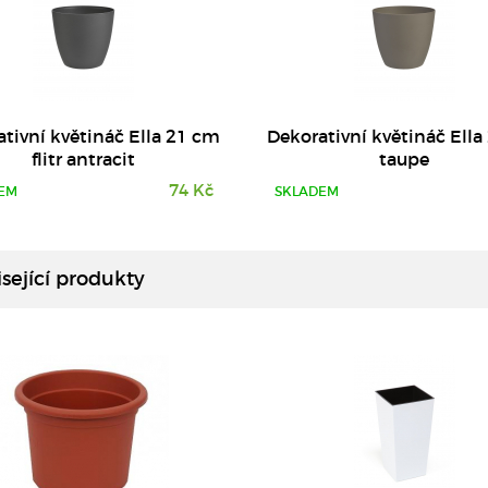
tivní květináč Ella 21 cm
Dekorativní květináč Ell
flitr antracit
taupe
74 Kč
EM
SKLADEM
DETAIL
DETAIL
sející produkty