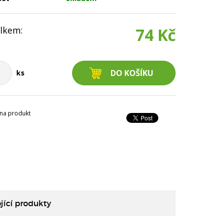
lkem:
74 Kč
ks
na produkt
jící produkty