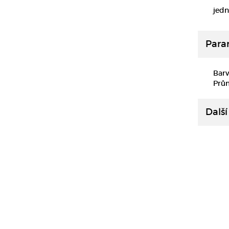
jedn
Para
Barv
Prů
Další