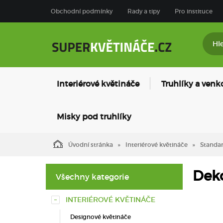
Obchodní podmínky
Rady a tipy
Pro instituce
Interiérové květináče
Truhlíky a venk
Misky pod truhlíky
Úvodní stránka
Interiérové květináče
Standar
Deko
Všechny kategorie
INTERIÉROVÉ KVĚTINÁČE
Designové květináče